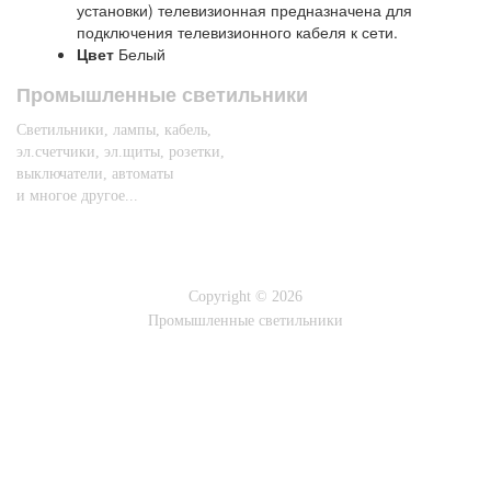
установки) телевизионная предназначена для
подключения телевизионного кабеля к сети.
Цвет
Белый
Промышленные светильники
Светильники, лампы, кабель,
эл.счетчики, эл.щиты, розетки,
выключатели, автоматы
и многое другое...
Copyright © 2026
Промышленные светильники