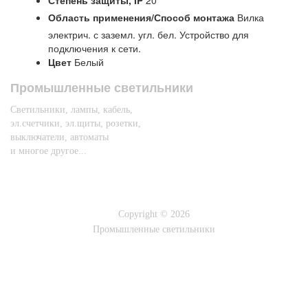
Степень защиты,
IP
20
Область применения/Способ монтажа
Вилка
электрич. с заземл. угл. бел. Устройство для
подключения к сети.
Цвет
Белый
Промышленные светильники
Светильники, лампы, кабель,
эл.счетчики, эл.щиты, розетки,
выключатели, автоматы
и многое другое...
Copyright © 2026
Промышленные светильники