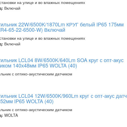
становки на улице и во влажных помещениях
д:
Включай
тильник 22W/6500K/1870Lm КРУГ белый IP65 175мм
R4-65-22-6500-W) Включай
становки на улице и во влажных помещениях
д:
Включай
ильник LCL04 8W/6500K/640Lm SOA круг с опт-акус
иком 140х48мм IP65 WOLTA (40)
льник с оптико-акустическим датчиком
ильник LCL04 12W/6500K/960Lm круг с опт-акус дат
52мм IP65 WOLTA (40)
льник с оптико-акустическим датчиком
д:
WOLTA