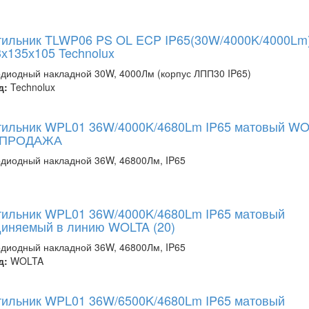
тильник TLWP06 PS OL ECP IP65(30W/4000K/4000Lm
х135х105 Technolux
диодный накладной 30W, 4000Лм (корпус ЛПП30 IP65)
д:
Technolux
тильник WPL01 36W/4000K/4680Lm IP65 матовый WO
ПРОДАЖА
диодный накладной 36W, 46800Лм, IP65
тильник WPL01 36W/4000K/4680Lm IP65 матовый
диняемый в линию WOLTA (20)
диодный накладной 36W, 46800Лм, IP65
д:
WOLTA
тильник WPL01 36W/6500K/4680Lm IP65 матовый