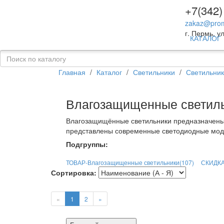
+7(342)
zakaz@prom
г. Пермь, ул
КАТАЛОГ
Главная
/
Каталог
/
Светильники
/
Светильни
Влагозащищенные светил
Влагозащищённые светильники предназначены 
представлены современные светодиодные моде
Подгруппы:
ТОВАР-Влагозащищенные светильники
(107)
СКИДКА
Сортировка:
«
1
2
»