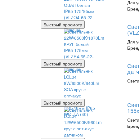
Для у
Брен
Быстрый просмотр
Све
(VLZ
Для у
Брен
Быстрый просмотр
Свет
датч
Свети
Быстрый просмотр
Свет
155х
Свети
Брен