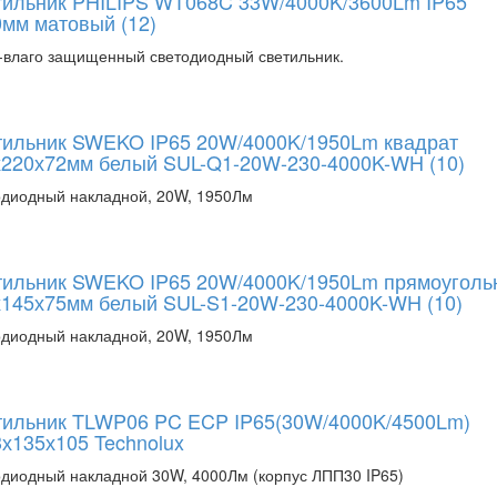
тильник PHILIPS WT068C 33W/4000K/3600Lm IP65
мм матовый (12)
влаго защищенный светодиодный светильник.
тильник SWEKO IP65 20W/4000K/1950Lm квадрат
х220х72мм белый SUL-Q1-20W-230-4000K-WH (10)
диодный накладной, 20W, 1950Лм
тильник SWEKO IP65 20W/4000K/1950Lm прямоуголь
х145х75мм белый SUL-S1-20W-230-4000K-WH (10)
диодный накладной, 20W, 1950Лм
тильник TLWP06 PC ECP IP65(30W/4000K/4500Lm)
х135х105 Technolux
диодный накладной 30W, 4000Лм (корпус ЛПП30 IP65)