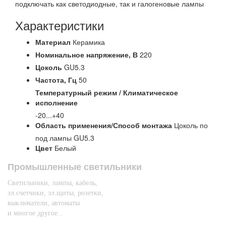
подключать как светодиодные, так и галогеновые лампы
Характеристики
Материал
Керамика
Номинальное напряжение,
В
220
Цоколь
GU5.3
Частота,
Гц
50
Температурный режим / Климатическое
исполнение
-20...+40
Область применения/Способ монтажа
Цоколь по
под лампы GU5.3
Цвет
Белый
Промышленные светильники
Светильники, лампы, кабель,
эл.счетчики, эл.щиты, розетки,
выключатели, автоматы
и многое другое...