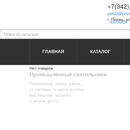
+7(342)
zakaz@prom
г. Пермь, ул
КАТАЛОГ
ГЛАВНАЯ
КАТАЛОГ
Нет товаров
Промышленные светильники
Светильники, лампы, кабель,
эл.счетчики, эл.щиты, розетки,
выключатели, автоматы
и многое другое...